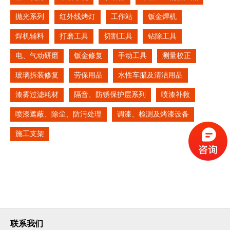
抛光系列
红外线烤灯
工作站
钣金焊机
焊机辅料
打磨工具
切割工具
钻除工具
电、气动研磨
钣金修复
手动工具
测量校正
玻璃拆装修复
劳保用品
水性车腊及清洁用品
漆雾过滤耗材
隔音、防锈保护层系列
喷漆补救
喷漆遮蔽、除尘、防污处理
调漆、检测及烤漆设备
施工支架
联系我们