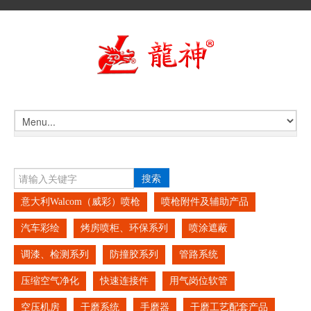
搜索
意大利Walcom（威彩）喷枪
喷枪附件及辅助产品
汽车彩绘
烤房喷柜、环保系列
喷涂遮蔽
调漆、检测系列
防撞胶系列
管路系统
压缩空气净化
快速连接件
用气岗位软管
空压机房
干磨系统
手磨器
干磨工艺配套产品