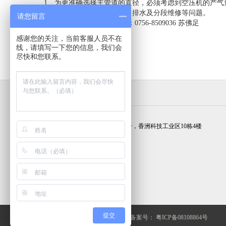
1、为更准确选择主管道的直径，必须考虑到空压机的产气
2、必须保证主管道的恒压、排水及分段维修等问题。
请您留言
欢迎咨询，请与我们联系：0756-8509036 苏佛足
感谢您的关注，当前客服人员不在
2012-11-27
33496
线，请填写一下您的信息，我们会
尽快和您联系。
联系我们
广东省珠海市梅华西路2372号，香洲科技工业区10栋4楼
(86) 756-8509651/652/653
(86) 756-8509650
sales#longco.com.cn
提交
© 2012 珠海龙神.版权所有.. 网站备案号：
粤ICP备08108864号