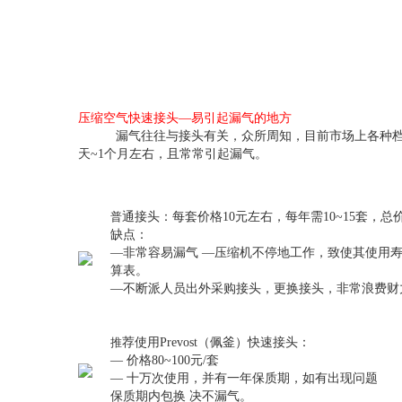
压缩空气快速接头—易引起漏气的地方
漏气往往与接头有关，众所周知，目前市场上各种档次
天~1个月左右，且常常引起漏气。
普
通接头：每套价格10元左右，每年需10~15套，总价值
缺点：
—非常容易漏气 —压缩机不停地工作，致使其使用寿
算表。
—不断派人员出外采购接头，更换接头，非常浪费财
推
荐使用Prevost（佩釜）快速接头：
— 价格80~100元/套
— 十万次使用，并有一年保质期，如有出现问题
保质期内包换 决不漏气。