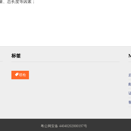
量、总长度等因素；
标签
喷枪
粤公网安备 44040202000197号