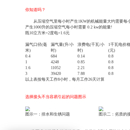
你知道吗？
从压缩空气里每小时产生1KW的机械能量大约需要每小时
产生1000升的压缩空气每小时需要 0.2 kw的能量!
既10立方米=2度电=1.6元
漏气口径(毫
漏气量(升/小
浪费电(千瓦/小
1千瓦电价
米)
时)
时)
(元)
0.4
684
0.14
0.8
1
4248
0.85
0.8
1.6
11052
2.21
0.8
3
39420
7.88
0.8
以上表按每天工作8小时，每月工作26天计算
选择接头不当容易引起的问题图示
图示一：排水和生锈问题
图示二：劣质的